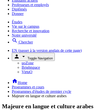
Étudiants actuels
Professeurs et employés
Diplômés
Donner
Études
Vie sur le campus
Recherche et innovation
Notre université
search
Chercher
EN
(passer à la version anglais de cette page)
person
arrow_drop_down
Toggle Navigation
uoZone
Brightspace
VirtuO
home
Home
Programmes et cours
Programmes d'études de premier cycle
Majeure en langue et culture arabes
Majeure en langue et culture arabes