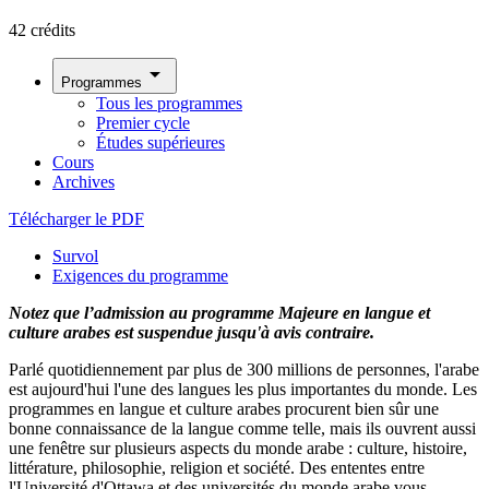
42 crédits
arrow_drop_down
Programmes
Tous les programmes
Premier cycle
Études supérieures
Cours
Archives
Télécharger le PDF
Survol
Exigences du programme
Notez que l’admission au programme Majeure en langue et
culture arabes est suspendue jusqu'à avis contraire.
Parlé quotidiennement par plus de 300 millions de personnes, l'arabe
est aujourd'hui l'une des langues les plus importantes du monde. Les
programmes en langue et culture arabes procurent bien sûr une
bonne connaissance de la langue comme telle, mais ils ouvrent aussi
une fenêtre sur plusieurs aspects du monde arabe : culture, histoire,
littérature, philosophie, religion et société. Des ententes entre
l'Université d'Ottawa et des universités du monde arabe vous