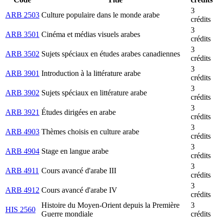
3
ARB 2503
Culture populaire dans le monde arabe
crédits
3
ARB 3501
Cinéma et médias visuels arabes
crédits
3
ARB 3502
Sujets spéciaux en études arabes canadiennes
crédits
3
ARB 3901
Introduction à la littérature arabe
crédits
3
ARB 3902
Sujets spéciaux en littérature arabe
crédits
3
ARB 3921
Études dirigées en arabe
crédits
3
ARB 4903
Thèmes choisis en culture arabe
crédits
3
ARB 4904
Stage en langue arabe
crédits
3
ARB 4911
Cours avancé d'arabe III
crédits
3
ARB 4912
Cours avancé d'arabe IV
crédits
Histoire du Moyen-Orient depuis la Première
3
HIS 2560
Guerre mondiale
crédits