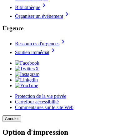
chevron_right
Bibliothèque
chevron_right
Organiser un événement
Urgence
chevron_right
Ressources d'urgences
chevron_right
Soutien immédiat
Protection de la vie privée
Carrefour accessibilité
Commentaires sur le site Web
Annuler
Option d'impression