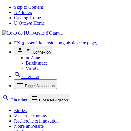
Skip to Content
AZ Index
Catalog Home
U Ottawa Home
EN
(passer à la version anglais de cette page)
person
arrow_drop_down
Connexion
uoZone
Brightspace
VirtuO
search
Chercher
menu
Toggle Navigation
search
menu
Chercher
Close Navigation
Études
Vie sur le campus
Recherche et innovation
Notre université