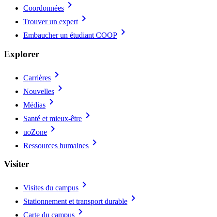
chevron_right
Coordonnées
chevron_right
Trouver un expert
chevron_right
Embaucher un étudiant COOP
Explorer
chevron_right
Carrières
chevron_right
Nouvelles
chevron_right
Médias
chevron_right
Santé et mieux-être
chevron_right
uoZone
chevron_right
Ressources humaines
Visiter
chevron_right
Visites du campus
chevron_right
Stationnement et transport durable
chevron_right
Carte du campus