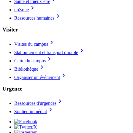
Santé et mieux-être
chevron_right
uoZone
chevron_right
Ressources humaines
Visiter
chevron_right
Visites du campus
chevron_right
Stationnement et transport durable
chevron_right
Carte du campus
chevron_right
Bibliothèque
chevron_right
Organiser un événement
Urgence
chevron_right
Ressources d'urgences
chevron_right
Soutien immédiat