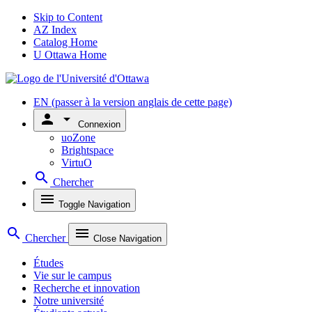
Skip to Content
AZ Index
Catalog Home
U Ottawa Home
EN
(passer à la version anglais de cette page)
person
arrow_drop_down
Connexion
uoZone
Brightspace
VirtuO
search
Chercher
menu
Toggle Navigation
search
menu
Chercher
Close Navigation
Études
Vie sur le campus
Recherche et innovation
Notre université