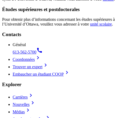
Études supérieures et postdoctorales
Pour obtenir plus d’informations concernant les études supérieures à
l’Université d’Ottawa, veuillez vous adresser à votre
unité scolaire
.
Contacts
Général
call
613-562-5700
chevron_right
Coordonnées
chevron_right
Trouver un expert
chevron_right
Embaucher un étudiant COOP
Explorer
chevron_right
Carrières
chevron_right
Nouvelles
chevron_right
Médias
chevron_right