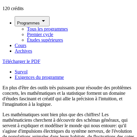
120 crédits
arrow_drop_down
Programmes
Tous les programmes
Premier cycle
Études supérieures
Cours
Archives
Télécharger le PDF
Survol
Exigences du programme
En plus d'être des outils très puissants pour résoudre des problèmes
concrets, les mathématiques et la statistique forment un domaine
d'études fascinant et créatif qui allie la précision à l'intuition, et
l'imagination à la logique.
Les mathématiques sont bien plus que des chiffres! Les
mathématiciens cherchent à découvrir des schémas généraux, qui
servent à expliquer et modéliser le monde qui nous entoure: qu'il
s'agisse d'impulsions électriques du système nerveux, de l'évolution
de populations animales dans leurs habitats, de fluctuations des cotes