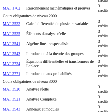
crédits
3
MAT 1762
Raisonnement mathématiques et preuves
crédits
Cours obligatoires de niveau 2000
3
MAT 2522
Calcul différentiel de plusieurs variables
crédits
3
MAT 2525
Éléments d'analyse réelle
crédits
3
MAT 2541
Algèbre linéaire spécialisée
crédits
3
MAT 2543
Introduction à la théorie des groupes
crédits
Équations différentielles et transformées de
3
MAT 2724
Laplace
crédits
3
MAT 2771
Introduction aux probabilités
crédits
Cours obligatoires de niveau 3000
3
MAT 3520
Analyse réelle
crédits
3
MAT 3521
Analyse Complexe
crédits
3
MAT 3543
Anneaux et modules
crédits