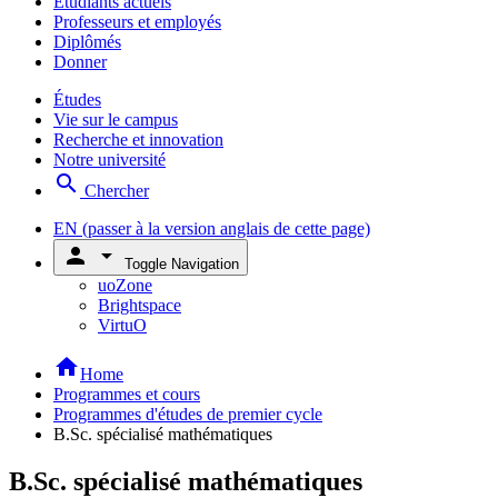
Étudiants actuels
Professeurs et employés
Diplômés
Donner
Études
Vie sur le campus
Recherche et innovation
Notre université
search
Chercher
EN
(passer à la version anglais de cette page)
person
arrow_drop_down
Toggle Navigation
uoZone
Brightspace
VirtuO
home
Home
Programmes et cours
Programmes d'études de premier cycle
B.Sc. spécialisé mathématiques
B.Sc. spécialisé mathématiques