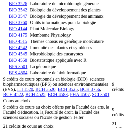
BIO 3526
Laboratoire de microbiologie générale
BIO 3542
Biologie du développement des plantes
BIO 3547
Biologie du développement des animaux
BIO 3760
Outils informatiques pour la biologie
BIO 4144
Plant Molecular Biology
BIO 4175
Membrane Physiology
BIO 4515
Thèmes choisis en génétique moléculaire
BIO 4542
Immunité des plantes et symbioses
BIO 4545
Microbiologie des eucaryotes
BIO 4558
Biostatistique appliquée avec R
BPS 3501
La génomique
BPS 4504
Laboratoire de bioinformatique
9 crédits de cours optionnels en biologie (BIO), sciences
biopharmaceutiques (BPS) ou sciences environnementales
9
(EVS),
ITI 1520
,
BCH 3520
,
BCH 3525
,
BCH 3756
,
crédits
BCH 4522
,
BCH 4525
,
BCH 4588
,
PHA 4507
,
SCI 3501
Cours au choix
9 crédits de cours au choix offerts par la Faculté des arts, la
9
Faculté d'éducation, la Faculté de droit, la Faculté des
crédits
sciences sociales ou l'École de gestion Telfer
21
21 crédits de cours au choix