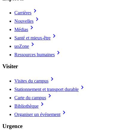
chevron_right
Carrières
chevron_right
Nouvelles
chevron_right
Médias
chevron_right
Santé et mieux-être
chevron_right
uoZone
chevron_right
Ressources humaines
Visiter
chevron_right
Visites du campus
chevron_right
Stationnement et transport durable
chevron_right
Carte du campus
chevron_right
Bibliothèque
chevron_right
Organiser un événement
Urgence