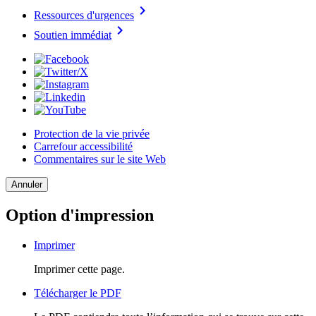
chevron_right
Ressources d'urgences
chevron_right
Soutien immédiat
Protection de la vie privée
Carrefour accessibilité
Commentaires sur le site Web
Annuler
Option d'impression
Imprimer
Imprimer cette page.
Télécharger le PDF