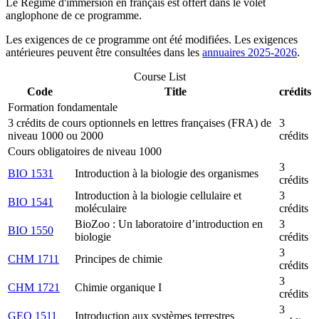
Le Régime d'immersion en français est offert dans le volet
anglophone de ce programme.
Les exigences de ce programme ont été modifiées. Les exigences
antérieures peuvent être consultées dans les
annuaires 2025-2026
.
Course List
Code
Title
crédits
Formation fondamentale
3 crédits de cours optionnels en lettres françaises (FRA) de
3
niveau 1000 ou 2000
crédits
Cours obligatoires de niveau 1000
3
BIO 1531
Introduction à la biologie des organismes
crédits
Introduction à la biologie cellulaire et
3
BIO 1541
moléculaire
crédits
BioZoo : Un laboratoire d’introduction en
3
BIO 1550
biologie
crédits
3
CHM 1711
Principes de chimie
crédits
3
CHM 1721
Chimie organique I
crédits
3
GEO 1511
Introduction aux systèmes terrestres