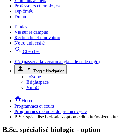
Étudiants actuels
Professeurs et employés
Diplômés
Donner
Études
Vie sur le campus
Recherche et innovation
Notre université
search
Chercher
EN
(passer à la version anglais de cette page)
person
arrow_drop_down
Toggle Navigation
uoZone
Brightspace
VirtuO
home
Home
Programmes et cours
Programmes d'études de premier cycle
B.Sc. spécialisé biologie - option cellulaire/moléculaire
B.Sc. spécialisé biologie - option