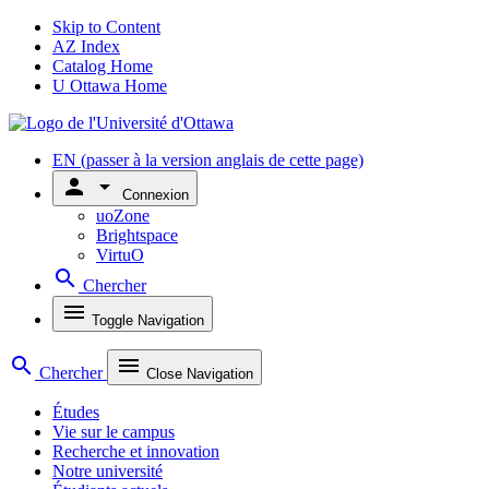
Skip to Content
AZ Index
Catalog Home
U Ottawa Home
EN
(passer à la version anglais de cette page)
person
arrow_drop_down
Connexion
uoZone
Brightspace
VirtuO
search
Chercher
menu
Toggle Navigation
search
menu
Chercher
Close Navigation
Études
Vie sur le campus
Recherche et innovation
Notre université