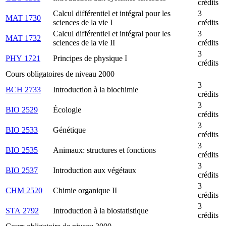
crédits
Calcul différentiel et intégral pour les
3
MAT 1730
sciences de la vie I
crédits
Calcul différentiel et intégral pour les
3
MAT 1732
sciences de la vie II
crédits
3
PHY 1721
Principes de physique I
crédits
Cours obligatoires de niveau 2000
3
BCH 2733
Introduction à la biochimie
crédits
3
BIO 2529
Écologie
crédits
3
BIO 2533
Génétique
crédits
3
BIO 2535
Animaux: structures et fonctions
crédits
3
BIO 2537
Introduction aux végétaux
crédits
3
CHM 2520
Chimie organique II
crédits
3
STA 2792
Introduction à la biostatistique
crédits