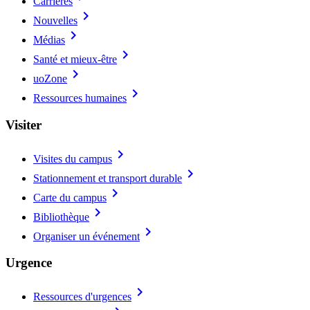
Carrières
chevron_right
Nouvelles
chevron_right
Médias
chevron_right
Santé et mieux-être
chevron_right
uoZone
chevron_right
Ressources humaines
Visiter
chevron_right
Visites du campus
chevron_right
Stationnement et transport durable
chevron_right
Carte du campus
chevron_right
Bibliothèque
chevron_right
Organiser un événement
Urgence
chevron_right
Ressources d'urgences