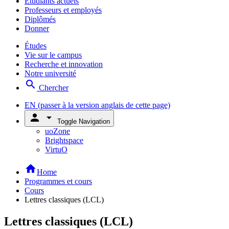
Étudiants actuels
Professeurs et employés
Diplômés
Donner
Études
Vie sur le campus
Recherche et innovation
Notre université
search
Chercher
EN
(passer à la version anglais de cette page)
person
arrow_drop_down
Toggle Navigation
uoZone
Brightspace
VirtuO
home
Home
Programmes et cours
Cours
Lettres classiques (LCL)
Lettres classiques (LCL)