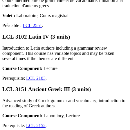
Cours intermédiaire de grammaire et de vocabulaire. Initiation à la
traduction d'auteurs grecs.
Volet :
Laboratoire, Cours magistral
Préalable :
LCL 2551
.
LCL 3102 Latin IV (3 units)
Introduction to Latin authors including a grammar review
component. This course has variable topics and may be taken
several times if the themes are different.
Course Component:
Lecture
Prerequisite:
LCL 2103
.
LCL 3151 Ancient Greek III (3 units)
Advanced study of Greek grammar and vocabulary; introduction to
the reading of Greek authors.
Course Component:
Laboratory, Lecture
Prerequisite:
LCL 2152
.