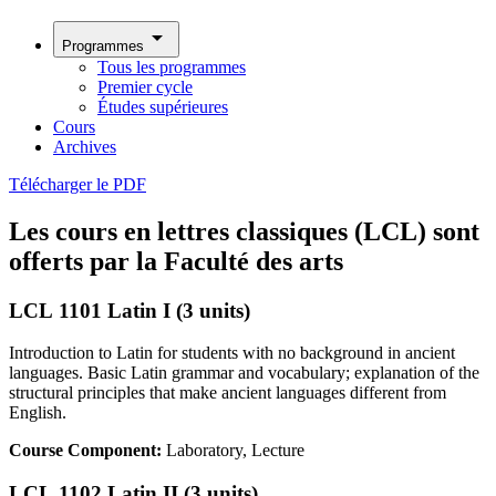
arrow_drop_down
Programmes
Tous les programmes
Premier cycle
Études supérieures
Cours
Archives
Télécharger le PDF
Les cours en lettres classiques (LCL) sont
offerts par la Faculté des arts
LCL 1101 Latin I (3 units)
Introduction to Latin for students with no background in ancient
languages. Basic Latin grammar and vocabulary; explanation of the
structural principles that make ancient languages different from
English.
Course Component:
Laboratory, Lecture
LCL 1102 Latin II (3 units)