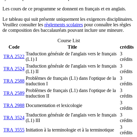
Les cours de ce programme se donnent en français et en anglais.
Le tableau qui suit présente uniquement les exigences disciplinaires.
Veuillez consulter les
règlements scolaires
pour connaître les règles
de composition des baccalauréats pouvant inclure une mineure.
Course List
Code
Title
crédits
Traduction générale de l'anglais vers le français
3
TRA 2522
(L1) I
crédits
Traduction générale de l'anglais vers le français
3
TRA 2524
(L1) II
crédits
Problèmes de français (L1) dans l'optique de la
3
TRA 2588
traduction I
crédits
Problèmes de français (L1) dans l'optique de la
3
TRA 2589
traduction II
crédits
3
TRA 2988
Documentation et lexicologie
crédits
Traduction générale de l'anglais vers le français
3
TRA 3524
(L1) III
crédits
3
TRA 3555
Initiation à la terminologie et à la terminotique
crédits