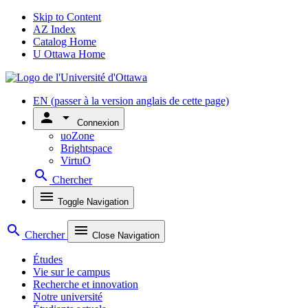
Skip to Content
AZ Index
Catalog Home
U Ottawa Home
EN
(passer à la version anglais de cette page)
person
arrow_drop_down
Connexion
uoZone
Brightspace
VirtuO
search
Chercher
menu
Toggle Navigation
search
menu
Chercher
Close Navigation
Études
Vie sur le campus
Recherche et innovation
Notre université