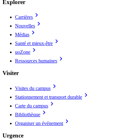
Explorer
chevron_right
Carrières
chevron_right
Nouvelles
chevron_right
Médias
chevron_right
Santé et mieux-être
chevron_right
uoZone
chevron_right
Ressources humaines
Visiter
chevron_right
Visites du campus
chevron_right
Stationnement et transport durable
chevron_right
Carte du campus
chevron_right
Bibliothèque
chevron_right
Organiser un événement
Urgence