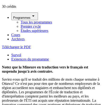
30 crédits
arrow_drop_down
Programmes
Tous les programmes
Premier cycle
Études supérieures
Cours
Archives
Télécharger le PDF
Survol
Exigences du programme
Notez que la Mineure en traduction vers le français est
suspendu jusqu'à avis contraire.
Saviez-vous qu'il se traduit des millions de mots chaque semaine à
Ottawa? Ce n'est pas pour rien que de nombreux employeurs de la
région accueillent nos stagiaires et embauchent nos diplômés et
diplômées. Les programmes de l'École de traduction et
d'interprétation comptent parmi les meilleurs au pays, et les
professeurs de l'ÉTI ont acquis une réputation internationale. La
formation comprend des cours pratiques et théoriques de traduction,