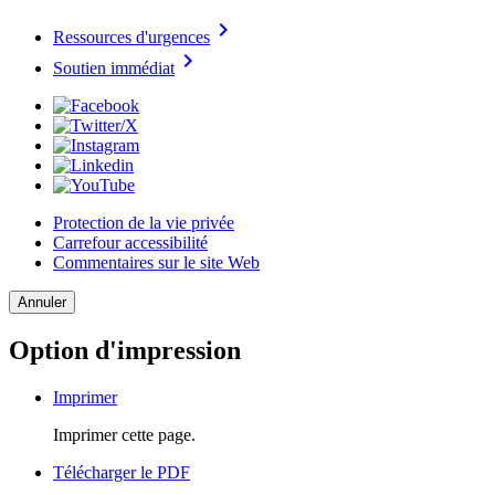
chevron_right
Ressources d'urgences
chevron_right
Soutien immédiat
Protection de la vie privée
Carrefour accessibilité
Commentaires sur le site Web
Annuler
Option d'impression
Imprimer
Imprimer cette page.
Télécharger le PDF