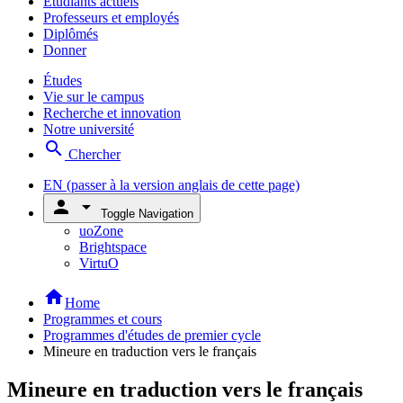
Étudiants actuels
Professeurs et employés
Diplômés
Donner
Études
Vie sur le campus
Recherche et innovation
Notre université
search
Chercher
EN
(passer à la version anglais de cette page)
person
arrow_drop_down
Toggle Navigation
uoZone
Brightspace
VirtuO
home
Home
Programmes et cours
Programmes d'études de premier cycle
Mineure en traduction vers le français
Mineure en traduction vers le français