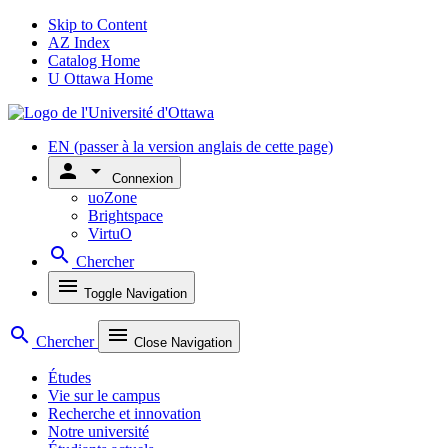
Skip to Content
AZ Index
Catalog Home
U Ottawa Home
EN
(passer à la version anglais de cette page)
person
arrow_drop_down
Connexion
uoZone
Brightspace
VirtuO
search
Chercher
menu
Toggle Navigation
search
menu
Chercher
Close Navigation
Études
Vie sur le campus
Recherche et innovation
Notre université