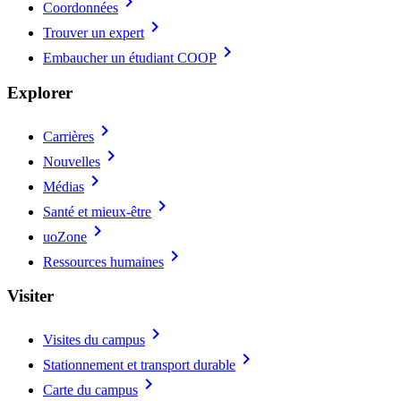
chevron_right
Coordonnées
chevron_right
Trouver un expert
chevron_right
Embaucher un étudiant COOP
Explorer
chevron_right
Carrières
chevron_right
Nouvelles
chevron_right
Médias
chevron_right
Santé et mieux-être
chevron_right
uoZone
chevron_right
Ressources humaines
Visiter
chevron_right
Visites du campus
chevron_right
Stationnement et transport durable
chevron_right
Carte du campus