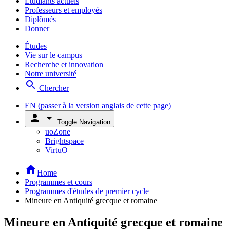
Étudiants actuels
Professeurs et employés
Diplômés
Donner
Études
Vie sur le campus
Recherche et innovation
Notre université
search
Chercher
EN
(passer à la version anglais de cette page)
person
arrow_drop_down
Toggle Navigation
uoZone
Brightspace
VirtuO
home
Home
Programmes et cours
Programmes d'études de premier cycle
Mineure en Antiquité grecque et romaine
Mineure en Antiquité grecque et romaine