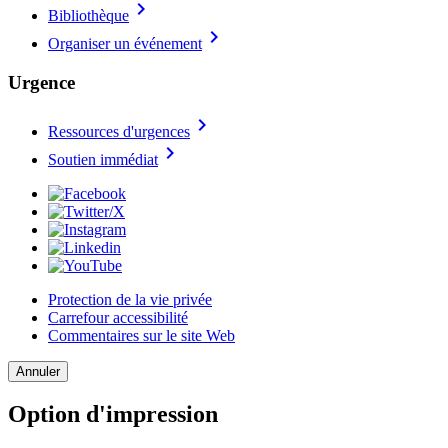
chevron_right
Bibliothèque
chevron_right
Organiser un événement
Urgence
chevron_right
Ressources d'urgences
chevron_right
Soutien immédiat
Protection de la vie privée
Carrefour accessibilité
Commentaires sur le site Web
Annuler
Option d'impression