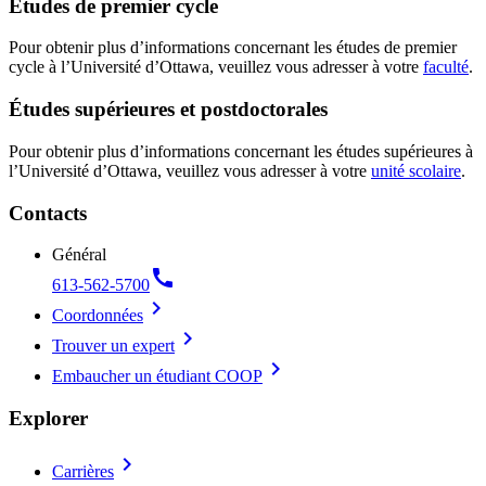
Études de premier cycle
Pour obtenir plus d’informations concernant les études de premier
cycle à l’Université d’Ottawa, veuillez vous adresser à votre
faculté
.
Études supérieures et postdoctorales
Pour obtenir plus d’informations concernant les études supérieures à
l’Université d’Ottawa, veuillez vous adresser à votre
unité scolaire
.
Contacts
Général
call
613-562-5700
chevron_right
Coordonnées
chevron_right
Trouver un expert
chevron_right
Embaucher un étudiant COOP
Explorer
chevron_right
Carrières