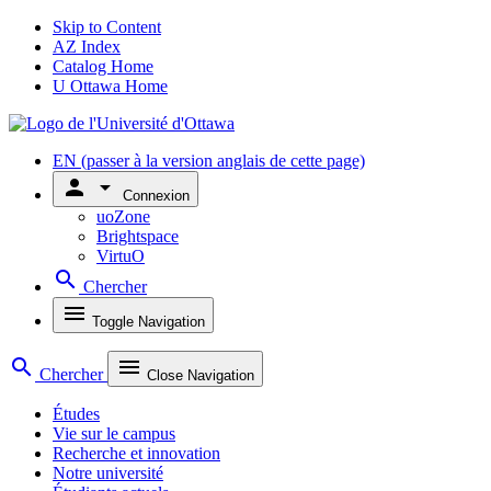
Skip to Content
AZ Index
Catalog Home
U Ottawa Home
EN
(passer à la version anglais de cette page)
person
arrow_drop_down
Connexion
uoZone
Brightspace
VirtuO
search
Chercher
menu
Toggle Navigation
search
menu
Chercher
Close Navigation
Études
Vie sur le campus
Recherche et innovation
Notre université