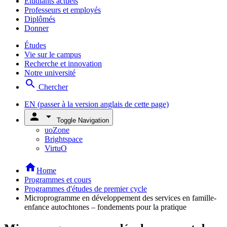
Étudiants actuels
Professeurs et employés
Diplômés
Donner
Études
Vie sur le campus
Recherche et innovation
Notre université
search
Chercher
EN
(passer à la version anglais de cette page)
person
arrow_drop_down
Toggle Navigation
uoZone
Brightspace
VirtuO
home
Home
Programmes et cours
Programmes d'études de premier cycle
Microprogramme en développement des services en famille-
enfance autochtones – fondements pour la pratique