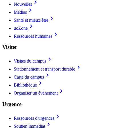
chevron_right
Nouvelles
chevron_right
Médias
chevron_right
Santé et mieux-être
chevron_right
uoZone
chevron_right
Ressources humaines
Visiter
chevron_right
Visites du campus
chevron_right
Stationnement et transport durable
chevron_right
Carte du campus
chevron_right
Bibliothèque
chevron_right
Organiser un événement
Urgence
chevron_right
Ressources d'urgences
chevron_right
Soutien immédiat