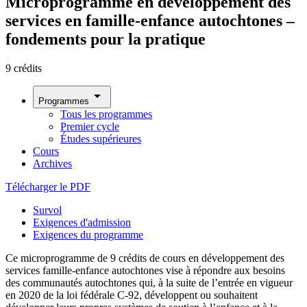
Microprogramme en développement des
services en famille-enfance autochtones –
fondements pour la pratique
9 crédits
arrow_drop_down
Programmes
Tous les programmes
Premier cycle
Études supérieures
Cours
Archives
Télécharger le PDF
Survol
Exigences d'admission
Exigences du programme
Ce microprogramme de 9 crédits de cours en développement des
services famille-enfance autochtones vise à répondre aux besoins
des communautés autochtones qui, à la suite de l’entrée en vigueur
en 2020 de la loi fédérale C-92, développent ou souhaitent