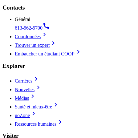
Contacts
Général
call
613-562-5700
chevron_right
Coordonnées
chevron_right
Trouver un expert
chevron_right
Embaucher un étudiant COOP
Explorer
chevron_right
Carrières
chevron_right
Nouvelles
chevron_right
Médias
chevron_right
Santé et mieux-être
chevron_right
uoZone
chevron_right
Ressources humaines
Visiter