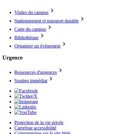
chevron_right
Visites du campus
chevron_right
Stationnement et transport durable
chevron_right
Carte du campus
chevron_right
Bibliothèque
chevron_right
Organiser un événement
Urgence
chevron_right
Ressources d'urgences
chevron_right
Soutien immédiat
Protection de la vie privée
Carrefour accessibilité
Commentaires sur le site Web