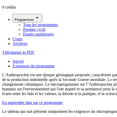
9 crédits
arrow_drop_down
Programmes
Tous les programmes
Premier cycle
Études supérieures
Cours
Archives
Télécharger le PDF
Survol
Exigences du programme
L’Anthropocène est une époque géologique proposée, caractérisée par 
de la production industrielle après la Seconde Guerre mondiale. Le ter
changements climatiques. Le microprogramme sur l'’Anthropocène prés
humains sur l'environnement qui l'ont inspiré et sa pertinence pour la
écarts entre les faits et les valeurs, la théorie et la pratique, et la scienc
En apprendre plus sur ce programme
Le tableau qui suit présente uniquement les exigences du microprogra