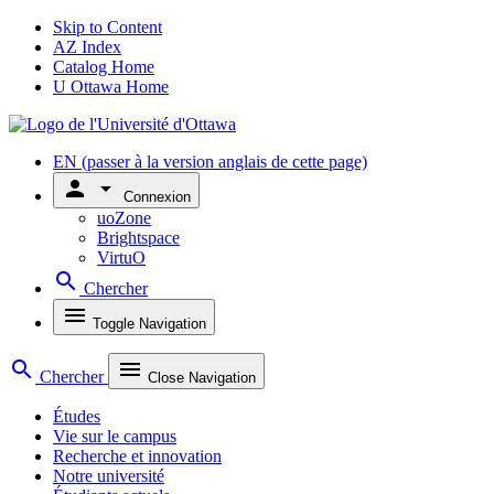
Skip to Content
AZ Index
Catalog Home
U Ottawa Home
EN
(passer à la version anglais de cette page)
person
arrow_drop_down
Connexion
uoZone
Brightspace
VirtuO
search
Chercher
menu
Toggle Navigation
search
menu
Chercher
Close Navigation
Études
Vie sur le campus
Recherche et innovation
Notre université