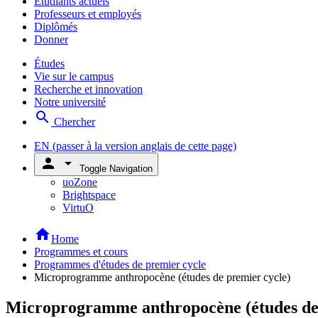
Étudiants actuels
Professeurs et employés
Diplômés
Donner
Études
Vie sur le campus
Recherche et innovation
Notre université
search
Chercher
EN
(passer à la version anglais de cette page)
person
arrow_drop_down
Toggle Navigation
uoZone
Brightspace
VirtuO
home
Home
Programmes et cours
Programmes d'études de premier cycle
Microprogramme anthropocène (études de premier cycle)
Microprogramme anthropocène (études de 