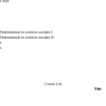
e sexe
'international en sciences sociales I
'international en sciences sociales II
s
s
Course List
Title