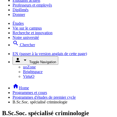
Étudiants actuels
Professeurs et employés
Diplômés
Donner
Études
Vie sur le campus
Recherche et innovation
Notre université
search
Chercher
EN
(passer à la version anglais de cette page)
person
arrow_drop_down
Toggle Navigation
uoZone
Brightspace
VirtuO
home
Home
Programmes et cours
Programmes d'études de premier cycle
B.Sc.Soc. spécialisé criminologie
B.Sc.Soc. spécialisé criminologie