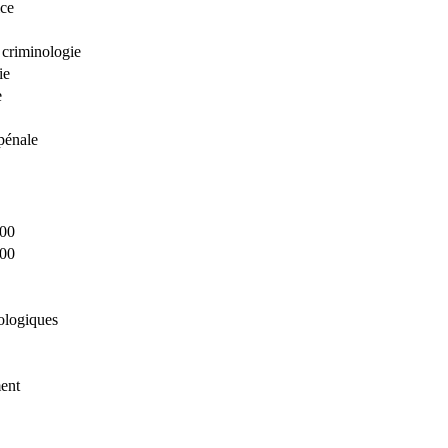
ice
 criminologie
ie
e
pénale
000
000
ologiques
ment