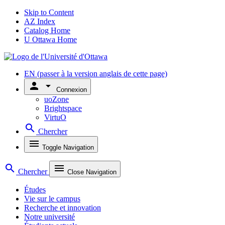
Skip to Content
AZ Index
Catalog Home
U Ottawa Home
EN
(passer à la version anglais de cette page)
person
arrow_drop_down
Connexion
uoZone
Brightspace
VirtuO
search
Chercher
menu
Toggle Navigation
search
menu
Chercher
Close Navigation
Études
Vie sur le campus
Recherche et innovation
Notre université