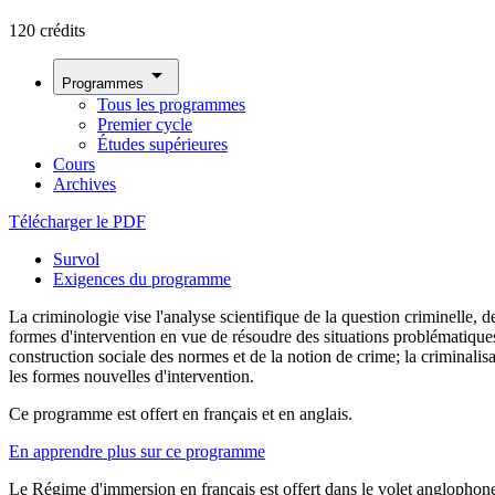
120 crédits
arrow_drop_down
Programmes
Tous les programmes
Premier cycle
Études supérieures
Cours
Archives
Télécharger le PDF
Survol
Exigences du programme
La criminologie vise l'analyse scientifique de la question criminelle, d
formes d'intervention en vue de résoudre des situations problématique
construction sociale des normes et de la notion de crime; la criminalis
les formes nouvelles d'intervention.
Ce programme est offert en français et en anglais.
En apprendre plus sur ce programme
Le Régime d'immersion en français est offert dans le volet anglopho