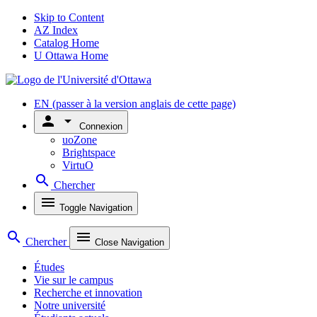
Skip to Content
AZ Index
Catalog Home
U Ottawa Home
EN
(passer à la version anglais de cette page)
person
arrow_drop_down
Connexion
uoZone
Brightspace
VirtuO
search
Chercher
menu
Toggle Navigation
search
menu
Chercher
Close Navigation
Études
Vie sur le campus
Recherche et innovation
Notre université