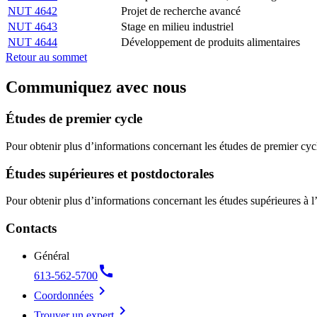
NUT 4642
Projet de recherche avancé
NUT 4643
Stage en milieu industriel
NUT 4644
Développement de produits alimentaires
Retour au sommet
Communiquez avec nous
Études de premier cycle
Pour obtenir plus d’informations concernant les études de premier cyc
Études supérieures et postdoctorales
Pour obtenir plus d’informations concernant les études supérieures à l
Contacts
Général
call
613-562-5700
chevron_right
Coordonnées
chevron_right
Trouver un expert