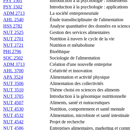
PSY 1501
Introduction à la psychologie : fondements
PSY 1502
Introduction à la psychologie : applications
ADM 2713
La société entrepreneuriale
AHL 2540
Étude transdisciplinaire de l'alimentation
HSS 2782
Analyse quantitative des données en sciences
NUT 2525
Gestion des services alimentaires
NUT 2701
Nutrition à travers le cycle de la vie
NUT 2721
Nutrition et métabolisme
PHI 2796
Bioéthique
SOC 2502
Sociologie de l'alimentation
ADM 3713
Création d'une nouvelle entreprise
AHL 3700
Créativité et innovation
APA 3524
Alimentation et activité physique
NUT 3506
Alimentation des collectivités
NUT 3510
Thème choisi en sciences des aliments
NUT 3705
Introduction à la génomique nutritionnelle
NUT 4507
Aliments, santé et nutraceutiques
NUT 4530
Nutrition, comportement et santé mentale
NUT 4532
Alimentation, microbiote et santé intestinale
NUT 4542
Projet de recherche
NUT 4586
Entreprises alimentaires, marketing et com