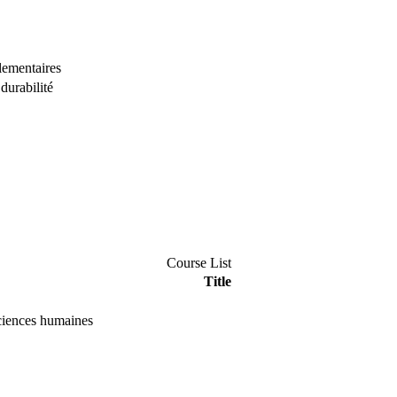
glementaires
durabilité
Course List
Title
sciences humaines