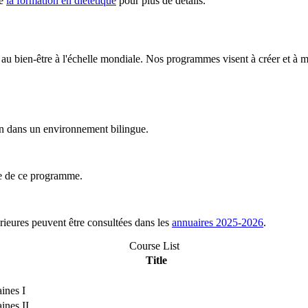
de
la formation en diététique
pour plus de détails.
 et au bien-être à l'échelle mondiale. Nos programmes visent à créer et à 
ion dans un environnement bilingue.
ne de ce programme.
ieures peuvent être consultées dans les
annuaires 2025-2026
.
Course List
Title
ines I
ines II