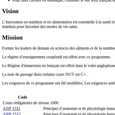
Pour faire carrière en diététique, consulter le site web français 
Vision
L’innovation en nutrition et en alimentation est essentielle à la santé
nutrition pour favoriser des modes de vie sains.
Mission
Former les leaders de demain en sciences des aliments et de la nutrit
Le régime d’enseignement coopératif est offert avec ce programme.
Le Régime d'immersion en français est offert dans le volet anglopho
La note de passage dans certains cours NUT est C+.
Les exigences de ce programme ont été modifiées. Les exigences antér
Code
Cours obligatoires de niveau 1000
ANP 1511
Principes d’anatomie et de physiologie huma
ANP 1515
Principes d’anatomie et de physiologie huma