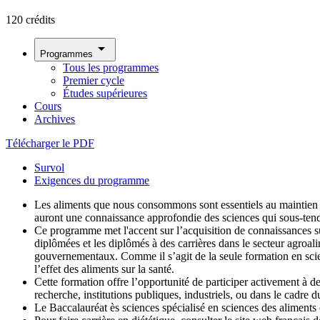
120 crédits
arrow_drop_down
Programmes
Tous les programmes
Premier cycle
Études supérieures
Cours
Archives
Télécharger le PDF
Survol
Exigences du programme
Les aliments que nous consommons sont essentiels au maintien de
auront une connaissance approfondie des sciences qui sous-tenden
Ce programme met l'accent sur l’acquisition de connaissances sur 
diplômées et les diplômés à des carrières dans le secteur agroalim
gouvernementaux. Comme il s’agit de la seule formation en scien
l’effet des aliments sur la santé.
Cette formation offre l’opportunité de participer activement à de
recherche, institutions publiques, industriels, ou dans le cadre 
Le Baccalauréat ès sciences spécialisé en sciences des aliments es