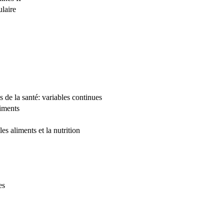
ulaire
 de la santé: variables continues
liments
s aliments et la nutrition
es