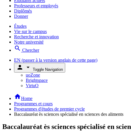
Étudiants actuels
Professeurs et employés
Diplômés
Donner
Études
Vie sur le campus
Recherche et innovation
Notre université
search
Chercher
EN
(passer à la version anglais de cette page)
person
arrow_drop_down
Toggle Navigation
uoZone
Brightspace
VirtuO
home
Home
Programmes et cours
Programmes d'études de premier cycle
Baccalauréat ès sciences spécialisé en sciences des aliments
Baccalauréat ès sciences spécialisé en scie