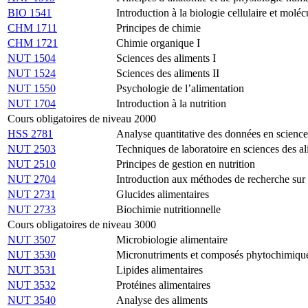
BIO 1541
Introduction à la biologie cellulaire et moléc
CHM 1711
Principes de chimie
CHM 1721
Chimie organique I
NUT 1504
Sciences des aliments I
NUT 1524
Sciences des aliments II
NUT 1550
Psychologie de l’alimentation
NUT 1704
Introduction à la nutrition
Cours obligatoires de niveau 2000
HSS 2781
Analyse quantitative des données en sciences
NUT 2503
Techniques de laboratoire en sciences des a
NUT 2510
Principes de gestion en nutrition
NUT 2704
Introduction aux méthodes de recherche sur le
NUT 2731
Glucides alimentaires
NUT 2733
Biochimie nutritionnelle
Cours obligatoires de niveau 3000
NUT 3507
Microbiologie alimentaire
NUT 3530
Micronutriments et composés phytochimiqu
NUT 3531
Lipides alimentaires
NUT 3532
Protéines alimentaires
NUT 3540
Analyse des aliments