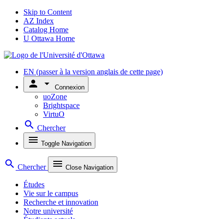
Skip to Content
AZ Index
Catalog Home
U Ottawa Home
EN
(passer à la version anglais de cette page)
person
arrow_drop_down
Connexion
uoZone
Brightspace
VirtuO
search
Chercher
menu
Toggle Navigation
search
menu
Chercher
Close Navigation
Études
Vie sur le campus
Recherche et innovation
Notre université