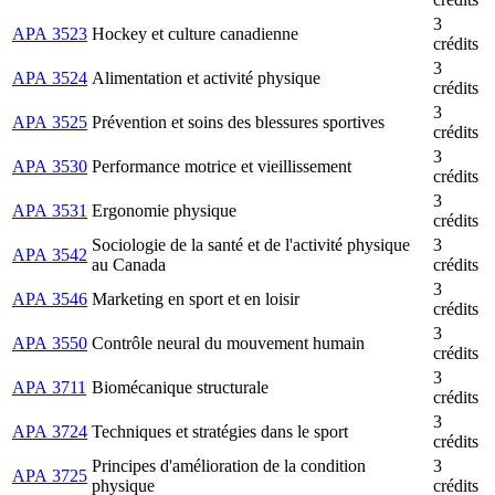
3
APA 3523
Hockey et culture canadienne
crédits
3
APA 3524
Alimentation et activité physique
crédits
3
APA 3525
Prévention et soins des blessures sportives
crédits
3
APA 3530
Performance motrice et vieillissement
crédits
3
APA 3531
Ergonomie physique
crédits
Sociologie de la santé et de l'activité physique
3
APA 3542
au Canada
crédits
3
APA 3546
Marketing en sport et en loisir
crédits
3
APA 3550
Contrôle neural du mouvement humain
crédits
3
APA 3711
Biomécanique structurale
crédits
3
APA 3724
Techniques et stratégies dans le sport
crédits
Principes d'amélioration de la condition
3
APA 3725
physique
crédits