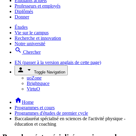
Étudiants actuels
Professeurs et employés
Diplômés
Donner
Études
Vie sur le campus
Recherche et innovation
Notre université
search
Chercher
EN
(passer à la version anglais de cette page)
person
arrow_drop_down
Toggle Navigation
uoZone
Brightspace
VirtuO
home
Home
Programmes et cours
Programmes d'études de premier cycle
Baccalauréat spécialisé en sciences de l'activité physique -
éducation et coaching