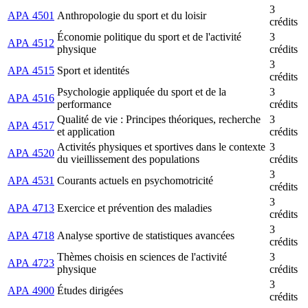
3
APA 4501
Anthropologie du sport et du loisir
crédits
Économie politique du sport et de l'activité
3
APA 4512
physique
crédits
3
APA 4515
Sport et identités
crédits
Psychologie appliquée du sport et de la
3
APA 4516
performance
crédits
Qualité de vie : Principes théoriques, recherche
3
APA 4517
et application
crédits
Activités physiques et sportives dans le contexte
3
APA 4520
du vieillissement des populations
crédits
3
APA 4531
Courants actuels en psychomotricité
crédits
3
APA 4713
Exercice et prévention des maladies
crédits
3
APA 4718
Analyse sportive de statistiques avancées
crédits
Thèmes choisis en sciences de l'activité
3
APA 4723
physique
crédits
3
APA 4900
Études dirigées
crédits