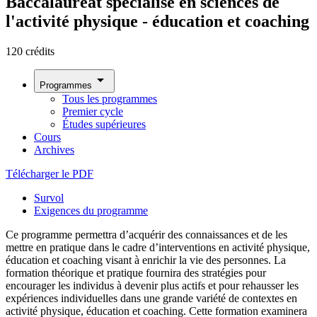
Baccalauréat spécialisé en sciences de
l'activité physique - éducation et coaching
120 crédits
arrow_drop_down
Programmes
Tous les programmes
Premier cycle
Études supérieures
Cours
Archives
Télécharger le PDF
Survol
Exigences du programme
Ce programme permettra d’acquérir des connaissances et de les
mettre en pratique dans le cadre d’interventions en activité physique,
éducation et coaching visant à enrichir la vie des personnes. La
formation théorique et pratique fournira des stratégies pour
encourager les individus à devenir plus actifs et pour rehausser les
expériences individuelles dans une grande variété de contextes en
activité physique, éducation et coaching. Cette formation examinera