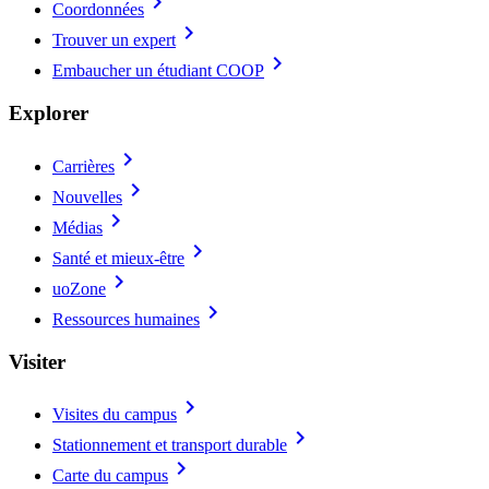
chevron_right
Coordonnées
chevron_right
Trouver un expert
chevron_right
Embaucher un étudiant COOP
Explorer
chevron_right
Carrières
chevron_right
Nouvelles
chevron_right
Médias
chevron_right
Santé et mieux-être
chevron_right
uoZone
chevron_right
Ressources humaines
Visiter
chevron_right
Visites du campus
chevron_right
Stationnement et transport durable
chevron_right
Carte du campus