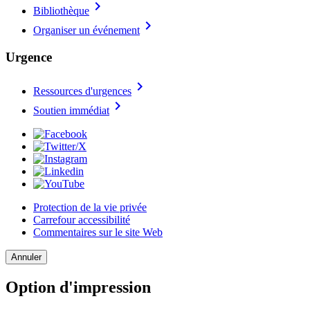
chevron_right
Bibliothèque
chevron_right
Organiser un événement
Urgence
chevron_right
Ressources d'urgences
chevron_right
Soutien immédiat
Protection de la vie privée
Carrefour accessibilité
Commentaires sur le site Web
Annuler
Option d'impression