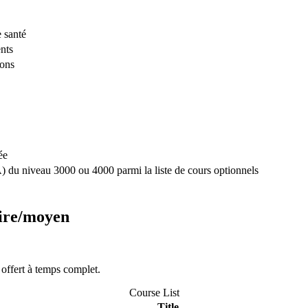
 santé
nts
ions
ée
A) du niveau 3000 ou 4000 parmi la liste de cours optionnels
aire/moyen
offert à temps complet.
Course List
Title