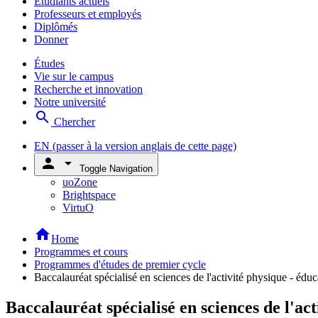
Étudiants actuels
Professeurs et employés
Diplômés
Donner
Études
Vie sur le campus
Recherche et innovation
Notre université
search
Chercher
EN
(passer à la version anglais de cette page)
person
arrow_drop_down
Toggle Navigation
uoZone
Brightspace
VirtuO
home
Home
Programmes et cours
Programmes d'études de premier cycle
Baccalauréat spécialisé en sciences de l'activité physique - éd
Baccalauréat spécialisé en sciences de l'ac