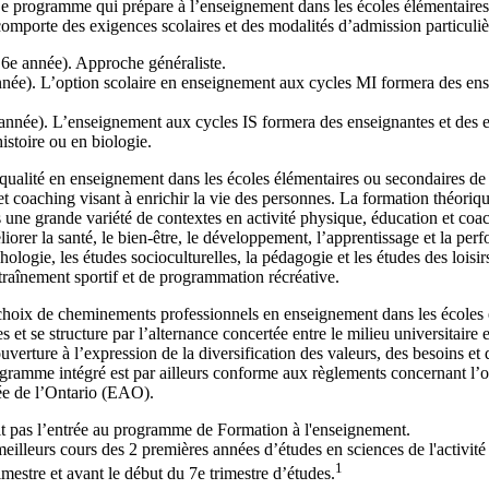
Le programme qui prépare à l’enseignement dans les écoles élémentaires 
porte des exigences scolaires et des modalités d’admission particuliè
6e année). Approche généraliste.
e). L’option scolaire en enseignement aux cycles MI formera des ensei
année). L’enseignement aux cycles IS formera des enseignantes et des en
istoire ou en biologie.
qualité en enseignement dans les écoles élémentaires ou secondaires d
et coaching visant à enrichir la vie des personnes. La formation théoriqu
ns une grande variété de contextes en activité physique, éducation et co
er la santé, le bien-être, le développement, l’apprentissage et la perf
ychologie, les études socioculturelles, la pédagogie et les études des lo
traînement sportif et de programmation récréative.
hoix de cheminements professionnels en enseignement dans les écoles é
s et se structure par l’alternance concertée entre le milieu universitaire 
ture à l’expression de la diversification des valeurs, des besoins et d
gramme intégré est par ailleurs conforme aux règlements concernant l’obte
ée de l’Ontario (EAO).
t pas l’entrée au programme de Formation à l'enseignement.
lleurs cours des 2 premières années d’études en sciences de l'activité
1
imestre et avant le début du 7e trimestre d’études.