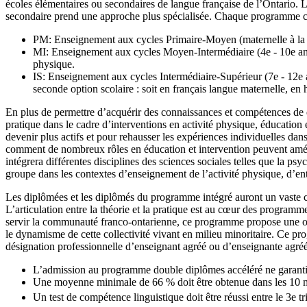
écoles élémentaires ou secondaires de langue française de l’Ontario. 
secondaire prend une approche plus spécialisée. Chaque programme com
PM: Enseignement aux cycles Primaire-Moyen (maternelle à la 
MI: Enseignement aux cycles Moyen-Intermédiaire (4e - 10e anné
physique.
IS: Enseignement aux cycles Intermédiaire-Supérieur (7e - 12e 
seconde option scolaire : soit en français langue maternelle, en h
En plus de permettre d’acquérir des connaissances et compétences de 
pratique dans le cadre d’interventions en activité physique, éducation 
devenir plus actifs et pour rehausser les expériences individuelles da
comment de nombreux rôles en éducation et intervention peuvent amélior
intégrera différentes disciplines des sciences sociales telles que la ps
groupe dans les contextes d’enseignement de l’activité physique, d’en
Les diplômées et les diplômés du programme intégré auront un vaste c
L’articulation entre la théorie et la pratique est au cœur des programme
servir la communauté franco-ontarienne, ce programme propose une ouver
le dynamisme de cette collectivité vivant en milieu minoritaire. Ce pro
désignation professionnelle d’enseignant agréé ou d’enseignante agré
L’admission au programme double diplômes accéléré ne garanti
Une moyenne minimale de 66 % doit être obtenue dans les 10 mei
Un test de compétence linguistique doit être réussi entre le 3e tr