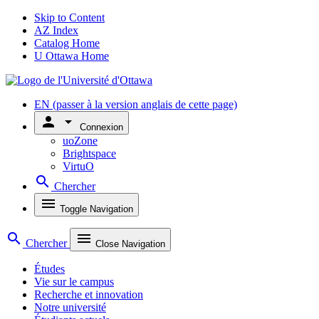
Skip to Content
AZ Index
Catalog Home
U Ottawa Home
EN
(passer à la version anglais de cette page)
person
arrow_drop_down
Connexion
uoZone
Brightspace
VirtuO
search
Chercher
menu
Toggle Navigation
search
menu
Chercher
Close Navigation
Études
Vie sur le campus
Recherche et innovation
Notre université