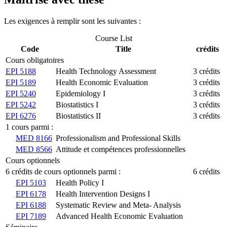
Les exigences à remplir sont les suivantes :
Course List
Code
Title
crédits
Cours obligatoires
EPI 5188
Health Technology Assessment
3 crédits
EPI 5189
Health Economic Evaluation
3 crédits
EPI 5240
Epidemiology I
3 crédits
EPI 5242
Biostatistics I
3 crédits
EPI 6276
Biostatistics II
3 crédits
1 cours parmi :
MED 8166
Professionalism and Professional Skills
MED 8566
Attitude et compétences professionnelles
Cours optionnels
6 crédits de cours optionnels parmi :
6 crédits
EPI 5103
Health Policy I
EPI 6178
Health Intervention Designs I
EPI 6188
Systematic Review and Meta- Analysis
EPI 7189
Advanced Health Economic Evaluation