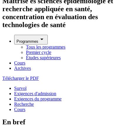
Maîtrise ès sciences épidémiologie et
recherche appliquée en santé,
concentration en évaluation des
technologies de santé
arrow_drop_down
Programmes
Tous les programmes
Premier cycle
Études supérieures
Cours
Archives
Télécharger le PDF
Survol
Exigences d'admission
Exigences du programme
Recherche
Cours
En bref