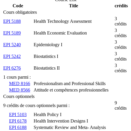
Code
Title
crédits
Cours obligatoires
3
EPI 5188
Health Technology Assessment
crédits
3
EPI 5189
Health Economic Evaluation
crédits
3
EPI 5240
Epidemiology I
crédits
3
EPI 5242
Biostatistics I
crédits
3
EPI 6276
Biostatistics II
crédits
1 cours parmi :
MED 8166
Professionalism and Professional Skills
MED 8566
Attitude et compétences professionnelles
Cours optionnels
9
9 crédits de cours optionnels parmi :
crédits
EPI 5103
Health Policy I
EPI 6178
Health Intervention Designs I
EPI 6188
Systematic Review and Meta- Analysis