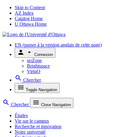
Skip to Content
AZ Index
Catalog Home
U Ottawa Home
EN
(passer à la version anglais de cette page)
person
arrow_drop_down
Connexion
uoZone
Brightspace
VirtuO
search
Chercher
menu
Toggle Navigation
search
menu
Chercher
Close Navigation
Études
Vie sur le campus
Recherche et innovation
Notre université