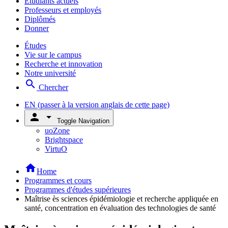
Étudiants actuels
Professeurs et employés
Diplômés
Donner
Études
Vie sur le campus
Recherche et innovation
Notre université
search
Chercher
EN
(passer à la version anglais de cette page)
person
arrow_drop_down
Toggle Navigation
uoZone
Brightspace
VirtuO
home
Home
Programmes et cours
Programmes d'études supérieures
Maîtrise ès sciences épidémiologie et recherche appliquée en
santé, concentration en évaluation des technologies de santé