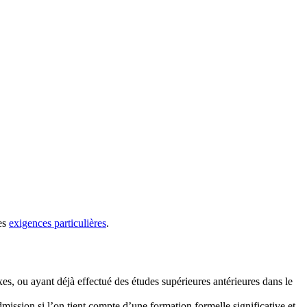
des
exigences particulières
.
es, ou ayant déjà effectué des études supérieures antérieures dans le
ission si l’on tient compte d’une formation formelle significative et