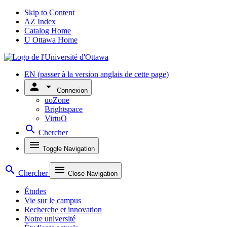
Skip to Content
AZ Index
Catalog Home
U Ottawa Home
EN
(passer à la version anglais de cette page)
person
arrow_drop_down
Connexion
uoZone
Brightspace
VirtuO
search
Chercher
menu
Toggle Navigation
search
menu
Chercher
Close Navigation
Études
Vie sur le campus
Recherche et innovation
Notre université