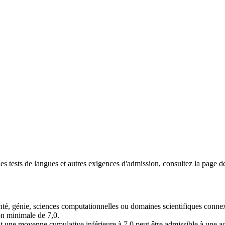
les tests de langues et autres exigences d'admission, consultez la page 
santé, génie, sciences computationnelles ou domaines scientifiques connex
n minimale de 7,0.
une moyenne cumulative inférieure à 7,0 peut être admissible à une adm