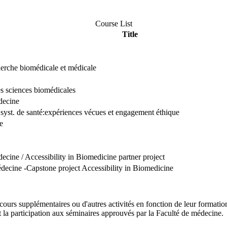
Course List
Title
cherche biomédicale et médicale
les sciences biomédicales
édecine
x syst. de santé:expériences vécues et engagement éthique
e
édecine / Accessibility in Biomedicine partner project
omédecine -Capstone project Accessibility in Biomedicine
ours supplémentaires ou d'autres activités en fonction de leur formation
t la participation aux séminaires approuvés par la Faculté de médecine.