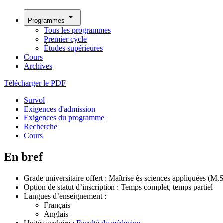
arrow_drop_down
Programmes
Tous les programmes
Premier cycle
Études supérieures
Cours
Archives
Télécharger le PDF
Survol
Exigences d'admission
Exigences du programme
Recherche
Cours
En bref
Grade universitaire offert : Maîtrise ès sciences appliquées (M.
Option de statut d’inscription : Temps complet, temps partiel
Langues d’enseignement :
Français
Anglais
Unités scolaire :
Faculté de médecine