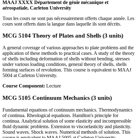
MAAJ XXXX Département de génie mécanique et
aérospatiale, Carleton University
Tous les cours ne sont pas nécessairement offerts chaque année. Les
cours sont offerts dans la langue dans laquelle ils sont décrits.
MCG 5104 Theory of Plates and Shells (3 units)
A general coverage of various approaches to plate problems and the
application of these methods to practical cases. A study of the theory
of shells including deformation of shells without bending, stresses
under various loading conditions, general theory of shells, shells
forming surfaces of revolution. This course is equivalent to MAAJ
5004 at Carleton University.
Course Component:
Lecture
MCG 5105 Continuum Mechanics (3 units)
Fundamental equations of continuum mechanics. Thermodynamics
of continua. Rheological equations. Hamilton's principle for
continua. Analytical solution of some elasticity and incompressible
fluid dynamic problems. Extension to viscoelasticity and plasticity.
Sound waves. Shock waves. Numerical methods of solution. This
course is equivalent to MAAJ 5005 at Carleton University.