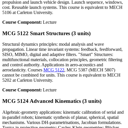
propulsion and launch vehicle design. Launch sequence, windows,
cost. Reusable launch systems. This course is equivalent to MECH
5106 at Carleton University.
Course Component:
Lecture
MCG 5122 Smart Structures (3 units)
Structural dynamics principles: modal analysis and wave
propagation. Linear time invariant systems: feedback, feedforward,
SISO, MIMO, digital and adaptive filters. "Smart" Structures:
multifunctional materials, collocation principles, geometric filtering
and control authority. Applications in aero-acoustics and
aeroelasticity. Courses
MCG 5122
, MCG 5387 (MECH 5807)
cannot be combined for units. This course is equivalent to MECH
5202 at Carleton University.
Course Component:
Lecture
MCG 5124 Advanced Kinematics (3 units)
Algebraic-geometry applications: kinematic calibration of serial and
in-parallel robots; kinematic synthesis of planar, spherical, spatial
mechanisms. Various DH-parametrisations, Jacobian formulations.
Topics in projective geometry; Cayley-Klein geometries; Plücker