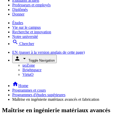
Étudiants actuels
Professeurs et employés
Diplômés
Donner
Études
Vie sur le campus
Recherche et innovation
Notre université
search
Chercher
EN
(passer à la version anglais de cette page)
person
arrow_drop_down
Toggle Navigation
uoZone
Brightspace
VirtuO
home
Home
Programmes et cours
Programmes d'études supérieures
Maîtrise en ingénierie matériaux avancés et fabrication
Maîtrise en ingénierie matériaux avancés