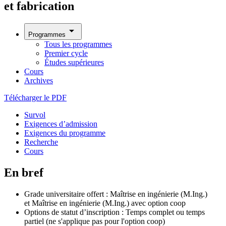
et fabrication
arrow_drop_down
Programmes
Tous les programmes
Premier cycle
Études supérieures
Cours
Archives
Télécharger le PDF
Survol
Exigences d’admission
Exigences du programme
Recherche
Cours
En bref
Grade universitaire offert : Maîtrise en ingénierie (M.Ing.)
et Maîtrise en ingénierie (M.Ing.) avec option coop
Options de statut d’inscription : Temps complet ou temps
partiel (ne s'applique pas pour l'option coop)