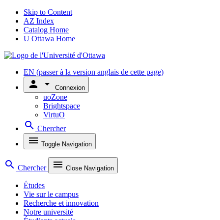
Skip to Content
AZ Index
Catalog Home
U Ottawa Home
EN
(passer à la version anglais de cette page)
person
arrow_drop_down
Connexion
uoZone
Brightspace
VirtuO
search
Chercher
menu
Toggle Navigation
search
menu
Chercher
Close Navigation
Études
Vie sur le campus
Recherche et innovation
Notre université