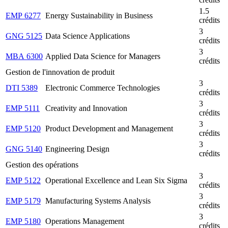
1.5
EMP 6277
Energy Sustainability in Business
crédits
3
GNG 5125
Data Science Applications
crédits
3
MBA 6300
Applied Data Science for Managers
crédits
Gestion de l'innovation de produit
3
DTI 5389
Electronic Commerce Technologies
crédits
3
EMP 5111
Creativity and Innovation
crédits
3
EMP 5120
Product Development and Management
crédits
3
GNG 5140
Engineering Design
crédits
Gestion des opérations
3
EMP 5122
Operational Excellence and Lean Six Sigma
crédits
3
EMP 5179
Manufacturing Systems Analysis
crédits
3
EMP 5180
Operations Management
crédits