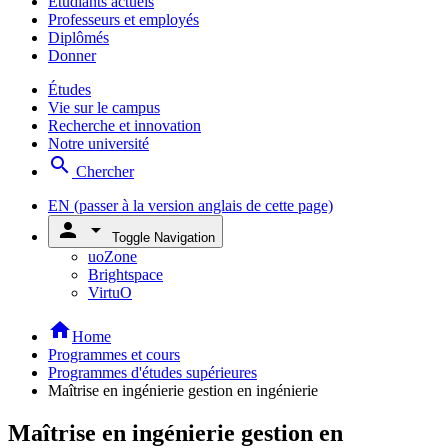
Étudiants actuels
Professeurs et employés
Diplômés
Donner
Études
Vie sur le campus
Recherche et innovation
Notre université
search
Chercher
EN
(passer à la version anglais de cette page)
person
arrow_drop_down
Toggle Navigation
uoZone
Brightspace
VirtuO
home
Home
Programmes et cours
Programmes d'études supérieures
Maîtrise en ingénierie gestion en ingénierie
Maîtrise en ingénierie gestion en