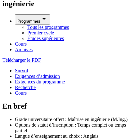
ingénierie
arrow_drop_down
Programmes
Tous les programmes
Premier cycle
Études supérieures
Cours
Archives
Télécharger le PDF
Survol
Exigences d’admission
Exigences du programme
Recherche
Cours
En bref
Grade universitaire offert : Maîtrise en ingénierie (M.Ing.)
Options de statut d’inscription : Temps complet ou temps
partiel
Langue d’enseignement au choix : Anglais