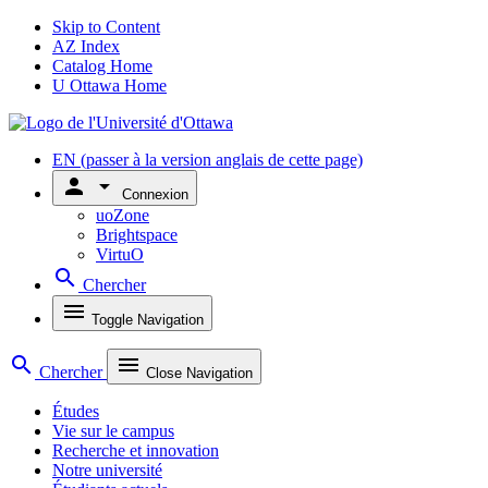
Skip to Content
AZ Index
Catalog Home
U Ottawa Home
EN
(passer à la version anglais de cette page)
person
arrow_drop_down
Connexion
uoZone
Brightspace
VirtuO
search
Chercher
menu
Toggle Navigation
search
menu
Chercher
Close Navigation
Études
Vie sur le campus
Recherche et innovation
Notre université