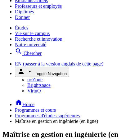
Étudiants actuels
Professeurs et employés
Diplômés
Donner
Études
Vie sur le campus
Recherche et innovation
Notre université
search
Chercher
EN
(passer à la version anglais de cette page)
person
arrow_drop_down
Toggle Navigation
uoZone
Brightspace
VirtuO
home
Home
Programmes et cours
Programmes d'études supérieures
Maîtrise en gestion en ingénierie (en ligne)
Maîtrise en gestion en ingénierie (en