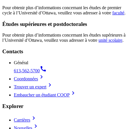
Pour obtenir plus d’informations concernant les études de premier
cycle à l’Université d’Ottawa, veuillez vous adresser à votre
faculté
.
Études supérieures et postdoctorales
Pour obtenir plus d’informations concernant les études supérieures à
l’Université d’Ottawa, veuillez vous adresser à votre
unité scolaire
.
Contacts
Général
call
613-562-5700
chevron_right
Coordonnées
chevron_right
Trouver un expert
chevron_right
Embaucher un étudiant COOP
Explorer
chevron_right
Carrières
chevron_right
Nouvelles