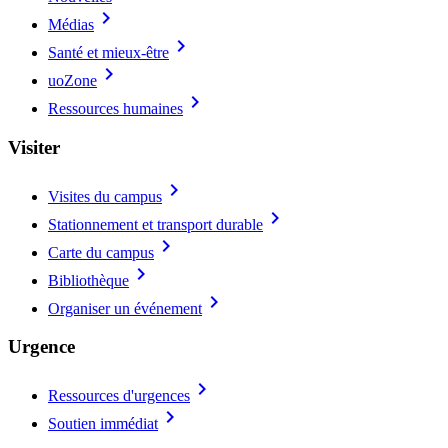
chevron_right
Médias
chevron_right
Santé et mieux-être
chevron_right
uoZone
chevron_right
Ressources humaines
Visiter
chevron_right
Visites du campus
chevron_right
Stationnement et transport durable
chevron_right
Carte du campus
chevron_right
Bibliothèque
chevron_right
Organiser un événement
Urgence
chevron_right
Ressources d'urgences
chevron_right
Soutien immédiat