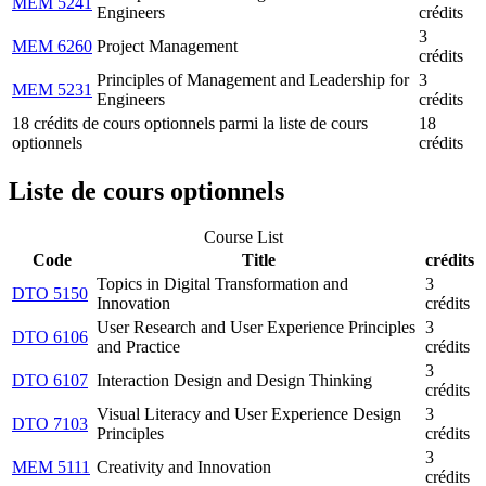
MEM 5241
Engineers
crédits
3
MEM 6260
Project Management
crédits
Principles of Management and Leadership for
3
MEM 5231
Engineers
crédits
18 crédits de cours optionnels parmi la liste de cours
18
optionnels
crédits
Liste de cours optionnels
Course List
Code
Title
crédits
Topics in Digital Transformation and
3
DTO 5150
Innovation
crédits
User Research and User Experience Principles
3
DTO 6106
and Practice
crédits
3
DTO 6107
Interaction Design and Design Thinking
crédits
Visual Literacy and User Experience Design
3
DTO 7103
Principles
crédits
3
MEM 5111
Creativity and Innovation
crédits