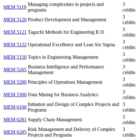
Managing complexities in projects and
3
MEM 5119
programs
crédits
3
MEM 5120
Product Development and Management
crédits
3
MEM 5121
Taguchi Methods for Engineering R D
crédits
3
MEM 5122
Operational Excellence and Lean Six Sigma
crédits
3
MEM 5150
Topics in Engineering Management
crédits
Business Intelligence and Performance
3
MEM 5265
Management
crédits
3
MEM 5280
Principles of Operations Management
crédits
3
MEM 5300
Data Mining for Business Analytics
crédits
Initiation and Design of Complex Projects and
3
MEM 6100
Programs
crédits
3
MEM 6281
Supply Chain Management
crédits
Risk Management and Delivery of Complex
3
MEM 6285
Projects and Programs
crédits