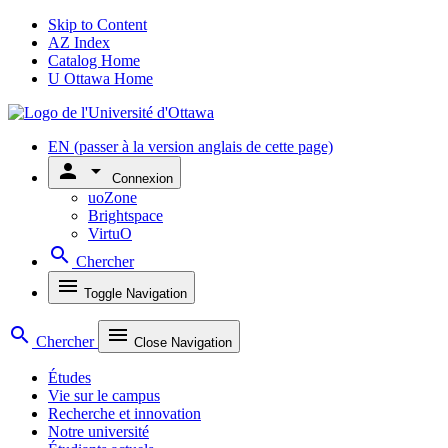
Skip to Content
AZ Index
Catalog Home
U Ottawa Home
EN
(passer à la version anglais de cette page)
person
arrow_drop_down
Connexion
uoZone
Brightspace
VirtuO
search
Chercher
menu
Toggle Navigation
search
menu
Chercher
Close Navigation
Études
Vie sur le campus
Recherche et innovation
Notre université