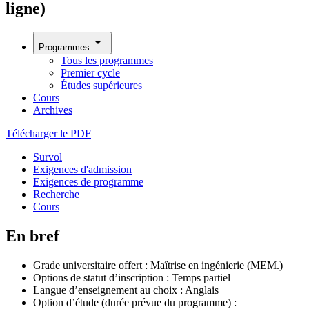
ligne)
arrow_drop_down
Programmes
Tous les programmes
Premier cycle
Études supérieures
Cours
Archives
Télécharger le PDF
Survol
Exigences d'admission
Exigences de programme
Recherche
Cours
En bref
Grade universitaire offert : Maîtrise en ingénierie (MEM.)
Options de statut d’inscription : Temps partiel
Langue d’enseignement au choix : Anglais
Option d’étude (durée prévue du programme) :