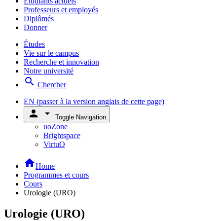
Étudiants actuels
Professeurs et employés
Diplômés
Donner
Études
Vie sur le campus
Recherche et innovation
Notre université
search
Chercher
EN
(passer à la version anglais de cette page)
person
arrow_drop_down
Toggle Navigation
uoZone
Brightspace
VirtuO
home
Home
Programmes et cours
Cours
Urologie (URO)
Urologie (URO)