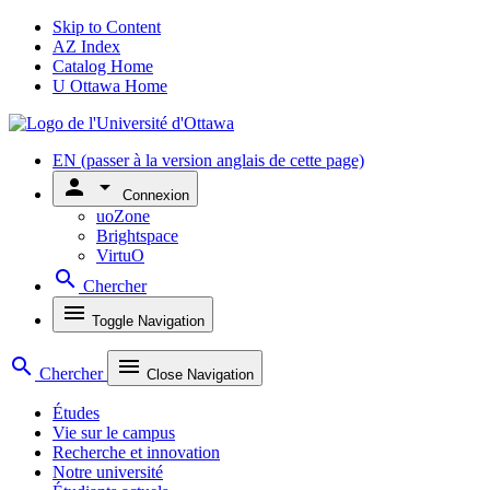
Skip to Content
AZ Index
Catalog Home
U Ottawa Home
EN
(passer à la version anglais de cette page)
person
arrow_drop_down
Connexion
uoZone
Brightspace
VirtuO
search
Chercher
menu
Toggle Navigation
search
menu
Chercher
Close Navigation
Études
Vie sur le campus
Recherche et innovation
Notre université