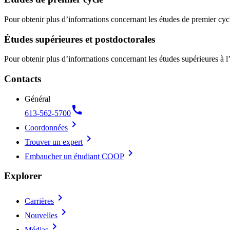
Pour obtenir plus d’informations concernant les études de premier cyc
Études supérieures et postdoctorales
Pour obtenir plus d’informations concernant les études supérieures à l
Contacts
Général
call
613-562-5700
chevron_right
Coordonnées
chevron_right
Trouver un expert
chevron_right
Embaucher un étudiant COOP
Explorer
chevron_right
Carrières
chevron_right
Nouvelles
chevron_right
Médias