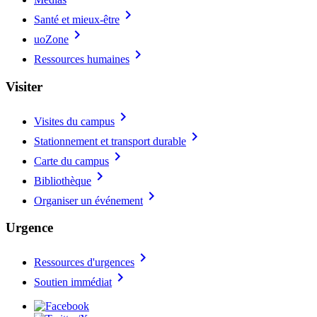
chevron_right
Santé et mieux-être
chevron_right
uoZone
chevron_right
Ressources humaines
Visiter
chevron_right
Visites du campus
chevron_right
Stationnement et transport durable
chevron_right
Carte du campus
chevron_right
Bibliothèque
chevron_right
Organiser un événement
Urgence
chevron_right
Ressources d'urgences
chevron_right
Soutien immédiat