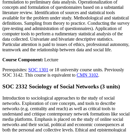
formulation to preliminary data analysis. Operationalization of
concepts and formulation of questionnaires based on a substantial
literature review. Identification of sources and statistical tools
available for the problem under study. Methodological and statistical
definitions. Sampling from theory to practice. Conducting the survey
(pre-testing and administration of questionnaires). Application of
computer tools to perform a rudimentary statistical analysis of the
data collected. Univariate and bivariate descriptive statistics.
Particular attention is paid to issues of ethics, professional autonomy,
teamwork and the relationship between data and social life.
Course Component:
Lecture
Prerequisites:
SOC 1301
or 18 university course units. Previously
SOC 3142. This course is equivalent to
CMN 3102
.
SOC 2332 Sociology of Social Networks (3 units)
Introduction to sociological approaches to the study of social
networks. Exploration of core concepts, and tools to describe
networks (e.g. centrality and reach) as well as critical tools to
understand and critique contemporary network formations like social
media platforms. Emphasis is placed on the study of online social
networks and their social, political and economic consequences at
both the personal and collective levels. Ethical and epistemological