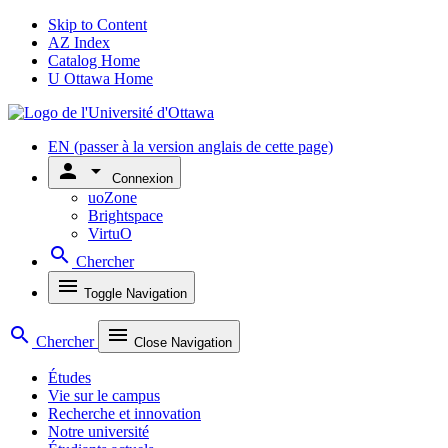
Skip to Content
AZ Index
Catalog Home
U Ottawa Home
EN
(passer à la version anglais de cette page)
person
arrow_drop_down
Connexion
uoZone
Brightspace
VirtuO
search
Chercher
menu
Toggle Navigation
search
menu
Chercher
Close Navigation
Études
Vie sur le campus
Recherche et innovation
Notre université