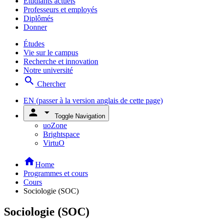
Étudiants actuels
Professeurs et employés
Diplômés
Donner
Études
Vie sur le campus
Recherche et innovation
Notre université
search
Chercher
EN
(passer à la version anglais de cette page)
person
arrow_drop_down
Toggle Navigation
uoZone
Brightspace
VirtuO
home
Home
Programmes et cours
Cours
Sociologie (SOC)
Sociologie (SOC)