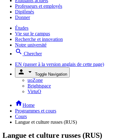
Étudiants actuels
Professeurs et employés
Diplômés
Donner
Études
Vie sur le campus
Recherche et innovation
Notre université
search
Chercher
EN
(passer à la version anglais de cette page)
person
arrow_drop_down
Toggle Navigation
uoZone
Brightspace
VirtuO
home
Home
Programmes et cours
Cours
Langue et culture russes (RUS)
Langue et culture russes (RUS)