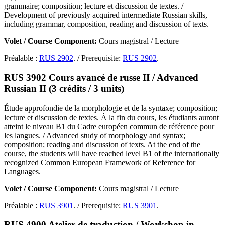
grammaire; composition; lecture et discussion de textes. /
Development of previously acquired intermediate Russian skills,
including grammar, composition, reading and discussion of texts.
Volet / Course Component:
Cours magistral / Lecture
Préalable :
RUS 2902
. / Prerequisite:
RUS 2902
.
RUS 3902 Cours avancé de russe II / Advanced
Russian II (3 crédits / 3 units)
Étude approfondie de la morphologie et de la syntaxe; composition;
lecture et discussion de textes. À la fin du cours, les étudiants auront
atteint le niveau B1 du Cadre européen commun de référence pour
les langues. / Advanced study of morphology and syntax;
composition; reading and discussion of texts. At the end of the
course, the students will have reached level B1 of the internationally
recognized Common European Framework of Reference for
Languages.
Volet / Course Component:
Cours magistral / Lecture
Préalable :
RUS 3901
. / Prerequisite:
RUS 3901
.
RUS 4900 Atelier de traduction / Workshop in