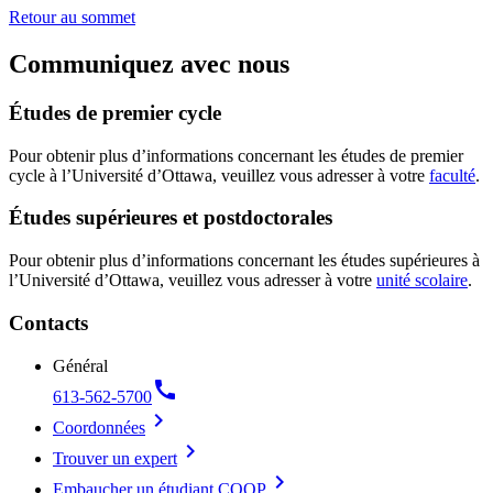
Retour au sommet
Communiquez avec nous
Études de premier cycle
Pour obtenir plus d’informations concernant les études de premier
cycle à l’Université d’Ottawa, veuillez vous adresser à votre
faculté
.
Études supérieures et postdoctorales
Pour obtenir plus d’informations concernant les études supérieures à
l’Université d’Ottawa, veuillez vous adresser à votre
unité scolaire
.
Contacts
Général
call
613-562-5700
chevron_right
Coordonnées
chevron_right
Trouver un expert
chevron_right
Embaucher un étudiant COOP