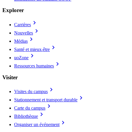
Explorer
chevron_right
Carrières
chevron_right
Nouvelles
chevron_right
Médias
chevron_right
Santé et mieux-être
chevron_right
uoZone
chevron_right
Ressources humaines
Visiter
chevron_right
Visites du campus
chevron_right
Stationnement et transport durable
chevron_right
Carte du campus
chevron_right
Bibliothèque
chevron_right
Organiser un événement