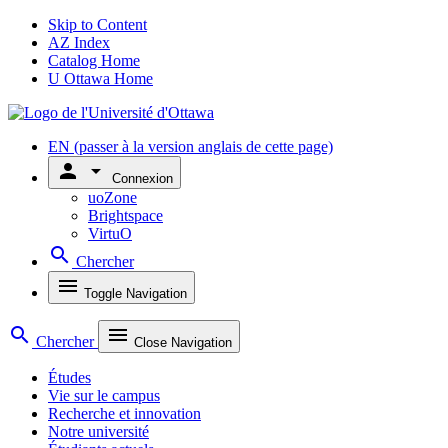
Skip to Content
AZ Index
Catalog Home
U Ottawa Home
EN
(passer à la version anglais de cette page)
person
arrow_drop_down
Connexion
uoZone
Brightspace
VirtuO
search
Chercher
menu
Toggle Navigation
search
menu
Chercher
Close Navigation
Études
Vie sur le campus
Recherche et innovation
Notre université