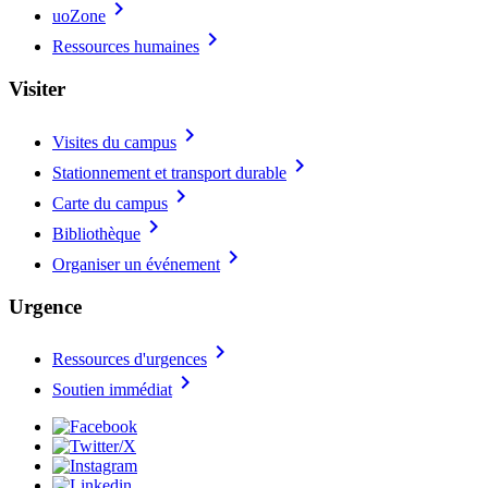
chevron_right
uoZone
chevron_right
Ressources humaines
Visiter
chevron_right
Visites du campus
chevron_right
Stationnement et transport durable
chevron_right
Carte du campus
chevron_right
Bibliothèque
chevron_right
Organiser un événement
Urgence
chevron_right
Ressources d'urgences
chevron_right
Soutien immédiat