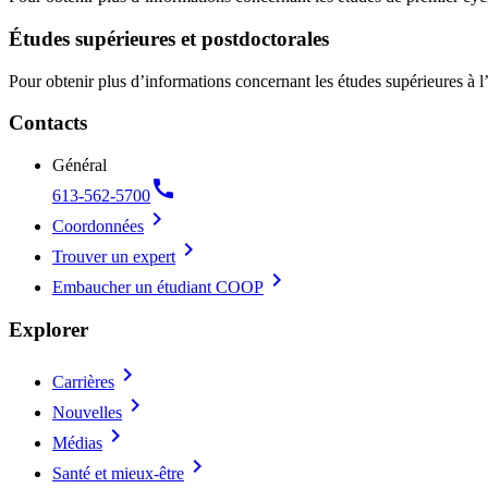
Études supérieures et postdoctorales
Pour obtenir plus d’informations concernant les études supérieures à l
Contacts
Général
call
613-562-5700
chevron_right
Coordonnées
chevron_right
Trouver un expert
chevron_right
Embaucher un étudiant COOP
Explorer
chevron_right
Carrières
chevron_right
Nouvelles
chevron_right
Médias
chevron_right
Santé et mieux-être