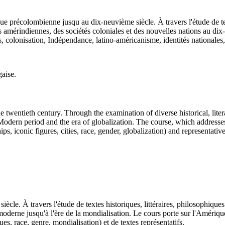
 précolombienne jusqu au dix-neuvième siècle. À travers l'étude de textes
ns amérindiennes, des sociétés coloniales et des nouvelles nations au d
colonisation, Indépendance, latino-américanisme, identités nationales, g
gaise.
e twentieth century. Through the examination of diverse historical, litera
he Modern period and the era of globalization. The course, which addre
ps, iconic figures, cities, race, gender, globalization) and representative
cle. À travers l'étude de textes historiques, littéraires, philosophiques 
moderne jusqu'à l'ère de la mondialisation. Le cours porte sur l'Améri
ues, race, genre, mondialisation) et de textes représentatifs.