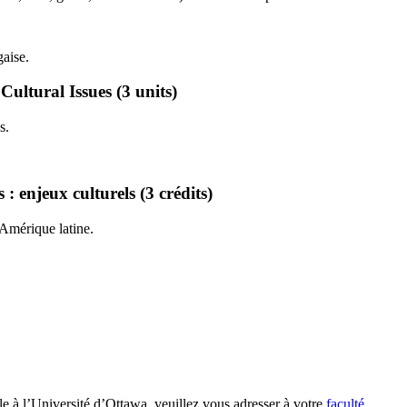
gaise.
ultural Issues (3 units)
s.
 enjeux culturels (3 crédits)
'Amérique latine.
le à l’Université d’Ottawa, veuillez vous adresser à votre
faculté
.