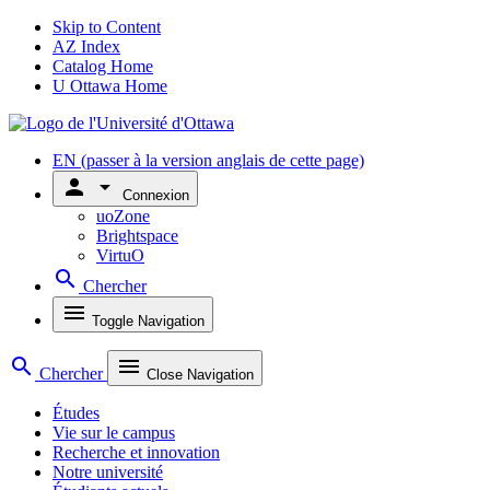
Skip to Content
AZ Index
Catalog Home
U Ottawa Home
EN
(passer à la version anglais de cette page)
person
arrow_drop_down
Connexion
uoZone
Brightspace
VirtuO
search
Chercher
menu
Toggle Navigation
search
menu
Chercher
Close Navigation
Études
Vie sur le campus
Recherche et innovation
Notre université