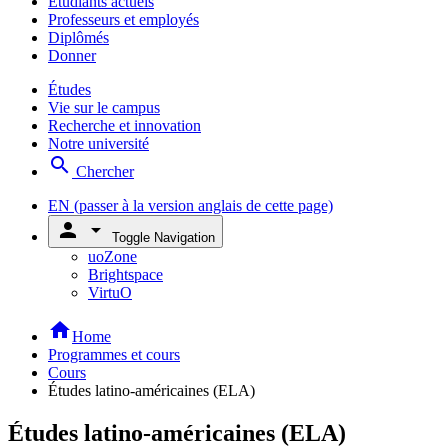
Étudiants actuels
Professeurs et employés
Diplômés
Donner
Études
Vie sur le campus
Recherche et innovation
Notre université
search
Chercher
EN
(passer à la version anglais de cette page)
person
arrow_drop_down
Toggle Navigation
uoZone
Brightspace
VirtuO
home
Home
Programmes et cours
Cours
Études latino-américaines (ELA)
Études latino-américaines (ELA)