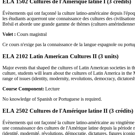
ELA 1502 Cultures de l'Amérique latine I (3 crédits)
Évènements qui ont façonné la culture latino-américaine depuis l'époque
les étudiants acquerront une connaissance des cultures des civilisatio
Brésil et aborde une grande gamme de thèmes (cultures amérindiennes, 
Volet :
Cours magistral
Ce cours n'exige pas la connaissance de la langue espagnole ou portu
ELA 2102 Latin American Cultures II (3 units)
Major events that shaped the cultures of Latin American societies in th
culture, students will learn about the cultures of Latin America in t
range of issues (identity, modernity, revolutions, democracy, dictatorshi
Course Component:
Lecture
No knowledge of Spanish or Portuguese is required.
ELA 2502 Cultures de l'Amérique latine II (3 crédits)
Évènements qui ont façonné la culture latino-américaine au vingtième siè
une connaissance des cultures de l'Amérique latine depuis la période 
(identité, modernité, révolutions, démocratie, dictatures, figures iconiq