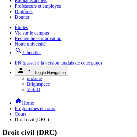
Étudiants actuels
Professeurs et employés
Diplômés
Donner
Études
Vie sur le campus
Recherche et innovation
Notre université
search
Chercher
EN
(passer à la version anglais de cette page)
person
arrow_drop_down
Toggle Navigation
uoZone
Brightspace
VirtuO
home
Home
Programmes et cours
Cours
Droit civil (DRC)
Droit civil (DRC)