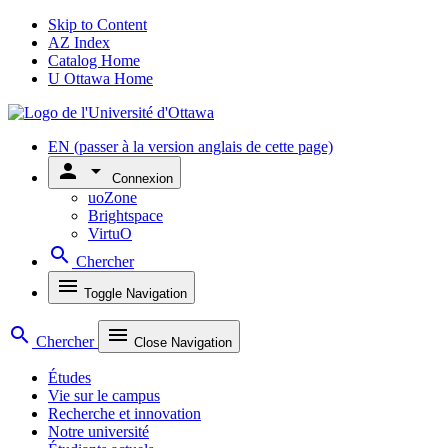
Skip to Content
AZ Index
Catalog Home
U Ottawa Home
EN
(passer à la version anglais de cette page)
person
arrow_drop_down
Connexion
uoZone
Brightspace
VirtuO
search
Chercher
menu
Toggle Navigation
search
menu
Chercher
Close Navigation
Études
Vie sur le campus
Recherche et innovation
Notre université