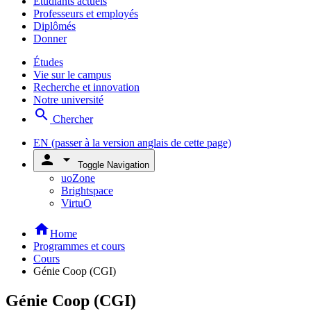
Étudiants actuels
Professeurs et employés
Diplômés
Donner
Études
Vie sur le campus
Recherche et innovation
Notre université
search
Chercher
EN
(passer à la version anglais de cette page)
person
arrow_drop_down
Toggle Navigation
uoZone
Brightspace
VirtuO
home
Home
Programmes et cours
Cours
Génie Coop (CGI)
Génie Coop (CGI)