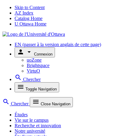
Skip to Content
AZ Index
Catalog Home
U Ottawa Home
EN
(passer à la version anglais de cette page)
person
arrow_drop_down
Connexion
uoZone
Brightspace
VirtuO
search
Chercher
menu
Toggle Navigation
search
menu
Chercher
Close Navigation
Études
Vie sur le campus
Recherche et innovation
Notre université