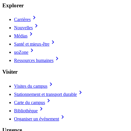
Explorer
chevron_right
Carrières
chevron_right
Nouvelles
chevron_right
Médias
chevron_right
Santé et mieux-être
chevron_right
uoZone
chevron_right
Ressources humaines
Visiter
chevron_right
Visites du campus
chevron_right
Stationnement et transport durable
chevron_right
Carte du campus
chevron_right
Bibliothèque
chevron_right
Organiser un événement
Urgence