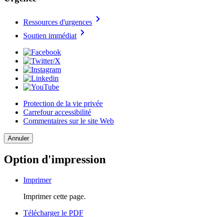
chevron_right
Ressources d'urgences
chevron_right
Soutien immédiat
Protection de la vie privée
Carrefour accessibilité
Commentaires sur le site Web
Annuler
Option d'impression
Imprimer
Imprimer cette page.
Télécharger le PDF