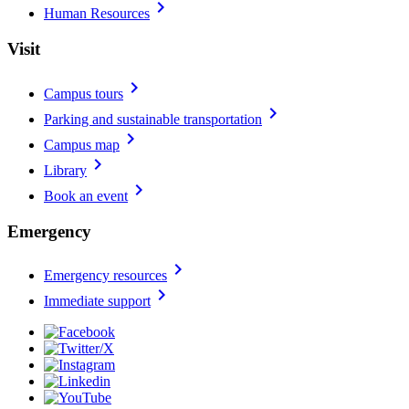
chevron_right
Human Resources
Visit
chevron_right
Campus tours
chevron_right
Parking and sustainable transportation
chevron_right
Campus map
chevron_right
Library
chevron_right
Book an event
Emergency
chevron_right
Emergency resources
chevron_right
Immediate support