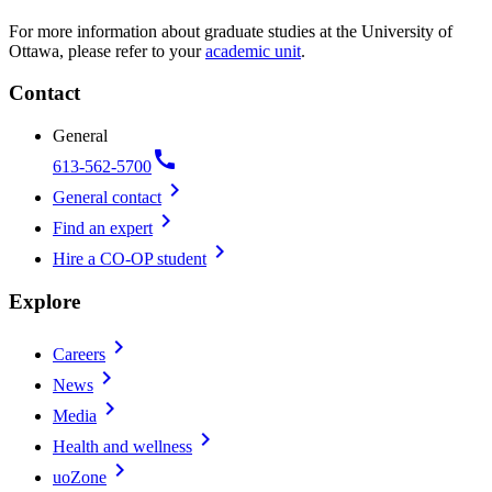
For more information about graduate studies at the University of
Ottawa, please refer to your
academic unit
.
Contact
General
call
613-562-5700
chevron_right
General contact
chevron_right
Find an expert
chevron_right
Hire a CO-OP student
Explore
chevron_right
Careers
chevron_right
News
chevron_right
Media
chevron_right
Health and wellness
chevron_right
uoZone