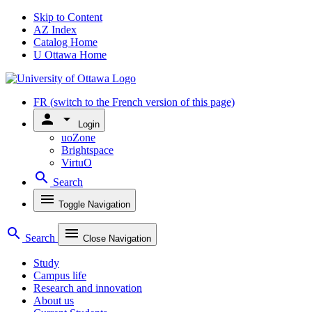
Skip to Content
AZ Index
Catalog Home
U Ottawa Home
FR
(switch to the French version of this page)
person
arrow_drop_down
Login
uoZone
Brightspace
VirtuO
search
Search
menu
Toggle Navigation
search
menu
Search
Close Navigation
Study
Campus life
Research and innovation
About us