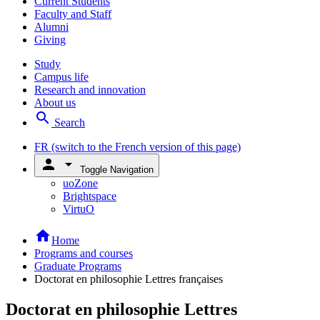
Current Students
Faculty and Staff
Alumni
Giving
Study
Campus life
Research and innovation
About us
search
Search
FR
(switch to the French version of this page)
person
arrow_drop_down
Toggle Navigation
uoZone
Brightspace
VirtuO
home
Home
Programs and courses
Graduate Programs
Doctorat en philosophie Lettres françaises
Doctorat en philosophie Lettres