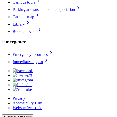
chevron_right
Campus tours
chevron_right
Parking and sustainable transportation
chevron_right
Campus map
chevron_right
Library
chevron_right
Book an event
Emergency
chevron_right
Emergency resources
chevron_right
Immediate support
Privacy
Accessibility Hub
Website feedback