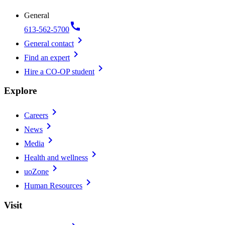
General
call
613-562-5700
chevron_right
General contact
chevron_right
Find an expert
chevron_right
Hire a CO-OP student
Explore
chevron_right
Careers
chevron_right
News
chevron_right
Media
chevron_right
Health and wellness
chevron_right
uoZone
chevron_right
Human Resources
Visit