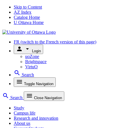
Skip to Content
AZ Index
Catalog Home
U Ottawa Home
FR
(switch to the French version of this page)
person
arrow_drop_down
Login
uoZone
Brightspace
VirtuO
search
Search
menu
Toggle Navigation
search
menu
Search
Close Navigation
Study
Campus life
Research and innovation
About us