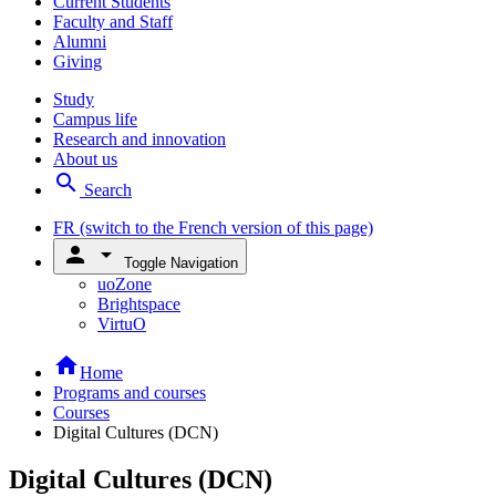
Current Students
Faculty and Staff
Alumni
Giving
Study
Campus life
Research and innovation
About us
search
Search
FR
(switch to the French version of this page)
person
arrow_drop_down
Toggle Navigation
uoZone
Brightspace
VirtuO
home
Home
Programs and courses
Courses
Digital Cultures (DCN)
Digital Cultures (DCN)